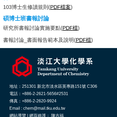
103博士生修讀規則(
PDF檔案
)
碩博士班書報討論
研究所書報討論實施要點(
PDF檔
)
書報討論_書面報告範本及說明(
PDF檔
)
地址：251301 新北市淡水區英專路151號 C306
電話：+886-2-2621-5656#2531
傳真：+886-2-2620-9924
Email : chem@mail.tku.edu.tw
網站導覽
| 網頁維護： 陳吉福