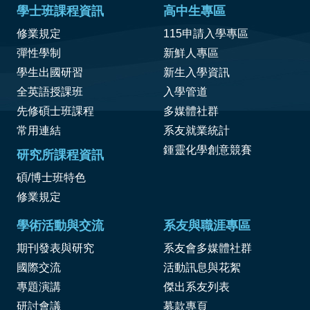
學士班課程資訊
高中生專區
修業規定
115申請入學專區
彈性學制
新鮮人專區
學生出國研習
新生入學資訊
全英語授課班
入學管道
先修碩士班課程
多媒體社群
常用連結
系友就業統計
鍾靈化學創意競賽
研究所課程資訊
碩/博士班特色
修業規定
學術活動與交流
系友與職涯專區
期刊發表與研究
系友會多媒體社群
國際交流
活動訊息與花絮
專題演講
傑出系友列表
研討會議
募款專頁